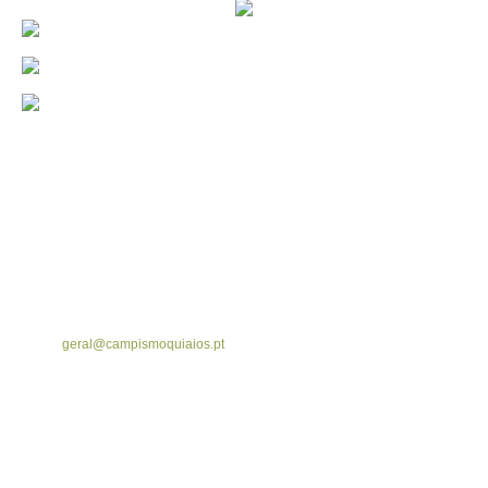
Contacto
Parque de campismo de Quiaios
Rua Parque de Campismo, s/n - Praia de Quiaios - 3080-515 Figueira da
Foz
Telefone - +351 233 910 499 | Fax - +351 962 469 758
Email:
geral@campismoquiaios.pt
Mapa