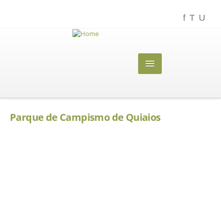
O PARQUE
Parque de Campismo de Quiaios
SERVIÇOS
ALOJAMENTOS
BUNGALOW 4 PAX
INFORMAÇÕES