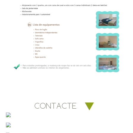
HORÁRIO
CONTACTOS
PREÇOS
ACESSIBLIDADES
RESERVAS
NÚMEROS ÚTEIS
AGENDA
MULTIMÉDIA
O PARQUE
QUIAIOS
VÍDEOS