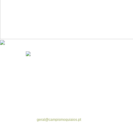
Contacto
Parque de campismo de Quiaios
Rua Parque de Campismo, s/n - Praia de Quiaios - 3080-515
Figueira da Foz
Telefone - +351 233 910 499 | Fax - +351 962 469 758
Email:
geral@campismoquiaios.pt